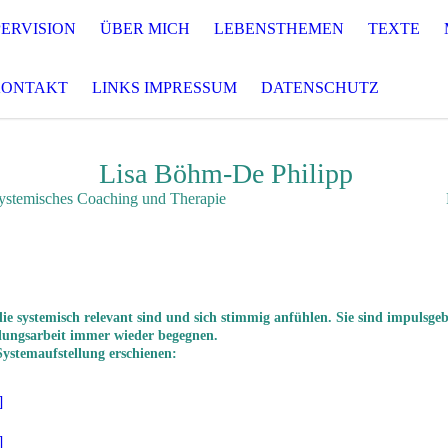
ERVISION
ÜBER MICH
LEBENSTHEMEN
TEXTE
KONTAKT
LINKS IMPRESSUM
DATENSCHUTZ
Lisa Böhm-De Philipp
ching und Therapie Familien- und Sy
 die systemisch relevant sind und sich stimmig anfühlen. Sie sind impuls
lungsarbeit immer wieder begegnen.
 Systemaufstellung erschienen:
]
]